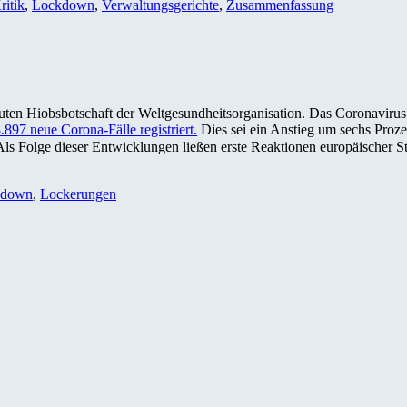
ritik
,
Lockdown
,
Verwaltungsgerichte
,
Zusammenfassung
ten Hiobsbotschaft der Weltgesundheitsorganisation. Das Coronavirus b
97 neue Corona-Fälle registriert.
Dies sei ein Anstieg um sechs Proz
Als Folge dieser Entwicklungen ließen erste Reaktionen europäischer St
kdown
,
Lockerungen