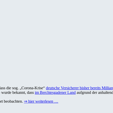
dass die sog. „Corona-Krise“
deutsche Versicherer bisher bereits Millia
o wurde bekannt, dass
im Berchtesgadener Land
aufgrund der anhaltend
ort beobachten.
⇒ hier weiterlesen …