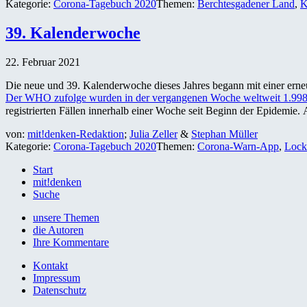
Kategorie:
Corona-Tagebuch 2020
Themen:
Berchtesgadener Land
,
K
39. Kalenderwoche
22. Februar 2021
Die neue und 39. Kalenderwoche dieses Jahres begann mit einer erneu
Der WHO zufolge wurden in der vergangenen Woche weltweit 1.998.8
registrierten Fällen innerhalb einer Woche seit Beginn der Epidemie. 
von:
mit!denken-Redaktion
;
Julia Zeller
&
Stephan Müller
Kategorie:
Corona-Tagebuch 2020
Themen:
Corona-Warn-App
,
Loc
Start
mit!denken
Suche
unsere Themen
die Autoren
Ihre Kommentare
Kontakt
Impressum
Datenschutz