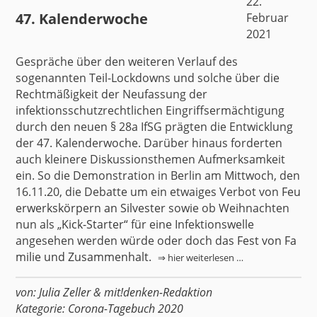
22.
47. Kalenderwoche
Februar
2021
Gespräche über den weiteren Verlauf des
sogenannten Teil-Lockdowns und solche über die
Rechtmäßigkeit der Neufassung der
infektionsschutzrechtlichen Eingriffsermächtigung
durch den neuen § 28a IfSG prägten die Entwicklung
der 47. Kalenderwoche. Darüber hinaus forderten
auch kleinere Diskussionsthemen Aufmerksamkeit
ein. So die Demonstration in Berlin am Mittwoch, den
16.11.20, die Debatte um ein etwaiges Verbot von
Feu
erwerkskörpern an Silvester
sowie ob Weihnachten
nun als
„Kick-Starter“
für eine Infektionswelle
angesehen werden würde oder doch d
as Fest von Fa
milie und Zusammenhalt
.
⇒ hier weiterlesen …
von:
Julia Zeller
&
mit!denken-Redaktion
Kategorie:
Corona-Tagebuch 2020