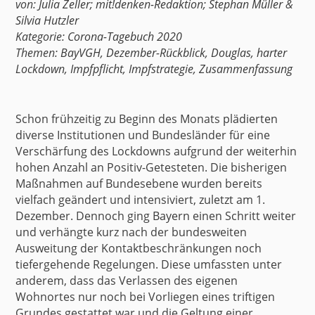
von:
Julia Zeller
;
mit!denken-Redaktion
;
Stephan Müller
&
Silvia Hutzler
Kategorie:
Corona-Tagebuch 2020
Themen:
BayVGH
,
Dezember-Rückblick
,
Douglas
,
harter
Lockdown
,
Impfpflicht
,
Impfstrategie
,
Zusammenfassung
Schon frühzeitig zu Beginn des Monats
plädierten
diverse Institutionen und Bundesländer für eine
Verschärfung des Lockdowns aufgrund der weiterhin
hohen Anzahl an Positiv-Getesteten. Die bisherigen
Maßnahmen auf Bundesebene wurden bereits
vielfach geändert und intensiviert,
zuletzt
am 1.
Dezember. Dennoch ging
Bayern
einen Schritt weiter
und verhängte kurz nach der bundesweiten
Ausweitung der Kontaktbeschränkungen noch
tiefergehende Regelungen. Diese umfassten unter
anderem, dass das Verlassen des eigenen
Wohnortes nur noch bei Vorliegen eines triftigen
Grundes gestattet war und die Geltung einer