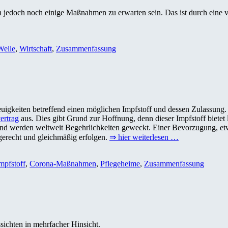
 jedoch noch einige Maßnahmen zu erwarten sein. Das ist durch eine
Welle
,
Wirtschaft
,
Zusammenfassung
uigkeiten betreffend einen möglichen Impfstoff und dessen Zulassung.
rtrag
aus. Dies gibt Grund zur Hoffnung, denn dieser Impfstoff bietet 
nd werden weltweit Begehrlichkeiten geweckt. Einer Bevorzugung, et
 gerecht und gleichmäßig erfolgen.
⇒ hier weiterlesen …
mpfstoff
,
Corona-Maßnahmen
,
Pflegeheime
,
Zusammenfassung
ichten in mehrfacher Hinsicht.