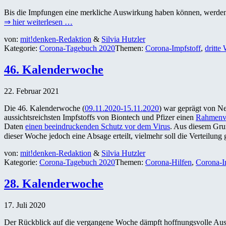
Bis die Impfungen eine merkliche Auswirkung haben können, werden
⇒ hier weiterlesen …
von:
mit!denken-Redaktion
&
Silvia Hutzler
Kategorie:
Corona-Tagebuch 2020
Themen:
Corona-Impfstoff
,
dritte 
46. Kalenderwoche
22. Februar 2021
Die 46. Kalenderwoche (
09.11.2020-15.11.2020
) war geprägt von Ne
aussichtsreichsten Impfstoffs von Biontech und Pfizer einen
Rahmenve
Daten
einen beeindruckenden Schutz vor dem Virus
. Aus diesem Gru
dieser Woche jedoch eine Absage erteilt, vielmehr soll die Verteilung
von:
mit!denken-Redaktion
&
Silvia Hutzler
Kategorie:
Corona-Tagebuch 2020
Themen:
Corona-Hilfen
,
Corona-I
28. Kalenderwoche
17. Juli 2020
Der Rückblick auf die vergangene Woche dämpft hoffnungsvolle Auss