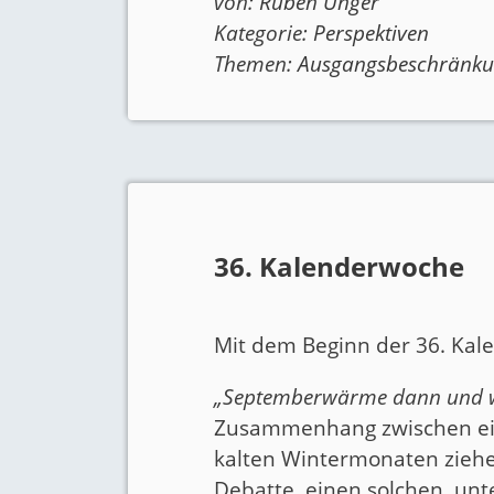
von:
Ruben Unger
Kategorie:
Perspektiven
Themen:
Ausgangsbeschränk
36. Kalenderwoche
Mit dem Beginn der 36. Kal
„Septemberwärme dann und wa
Zusammenhang zwischen ein
kalten Wintermonaten ziehe
Debatte, einen solchen, un