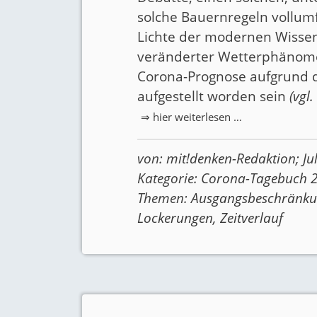
solche Bauernregeln vollumf
Lichte der modernen Wissen
veränderter Wetterphänomen
Corona-Prognose aufgrund de
aufgestellt worden sein
(
vgl.
⇒ hier weiterlesen …
von:
mit!denken-Redaktion
;
Ju
Kategorie:
Corona-Tagebuch 
Themen:
Ausgangsbeschränk
Lockerungen
,
Zeitverlauf