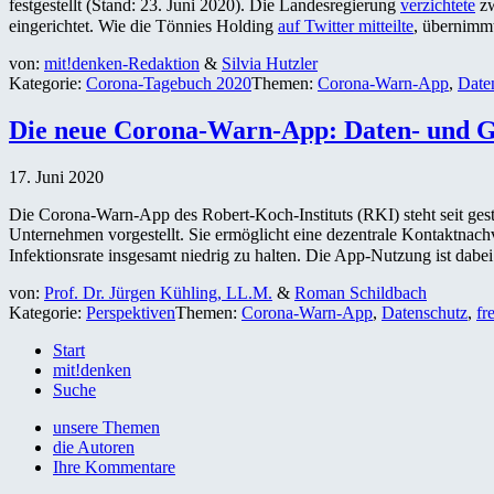
festgestellt (Stand: 23. Juni 2020). Die Landesregierung
verzichtete
zw
eingerichtet. Wie die Tönnies Holding
auf Twitter mitteilte
, übernimmt
von:
mit!denken-Redaktion
&
Silvia Hutzler
Kategorie:
Corona-Tagebuch 2020
Themen:
Corona-Warn-App
,
Date
Die neue Corona-Warn-App: Daten- und G
17. Juni 2020
Die Corona-Warn-App des Robert-Koch-Instituts (RKI) steht seit ge
Unternehmen vorgestellt. Sie ermöglicht eine dezentrale Kontaktnachver
Infektionsrate insgesamt niedrig zu halten. Die App-Nutzung ist dabei 
von:
Prof. Dr. Jürgen Kühling, LL.M.
&
Roman Schildbach
Kategorie:
Perspektiven
Themen:
Corona-Warn-App
,
Datenschutz
,
fr
Start
mit!denken
Suche
unsere Themen
die Autoren
Ihre Kommentare