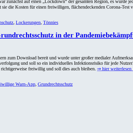
ar zunächst auf einen „Lockdown“ der gesamten Region, es wurde je
 sie die Kosten für einen freiwilligen, flächendeckenden Corona-Tes
nschutz
,
Lockerungen
,
Tönnies
rundrechtsschutz in der Pandemiebekämp
stern zum Download bereit und wurde unter großer medialer Aufmerksa
folgung und soll so ein individuelles Infektionsrisiko für jede NutzerI
richtigerweise freiwillig und soll dies auch bleiben.
⇒ hier weiterlese
eiwillige Warn-App
,
Grundrechtsschutz