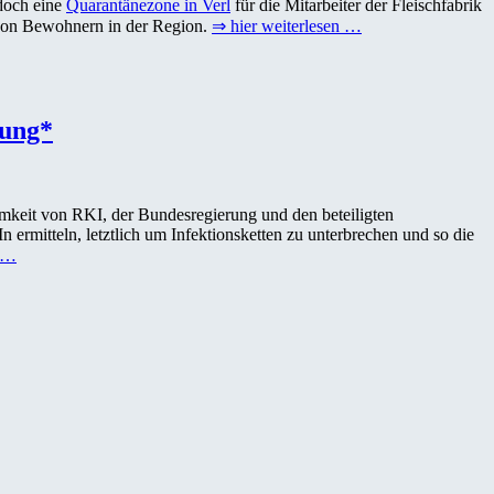
doch eine
Quarantänezone in Verl
für die Mitarbeiter der Fleischfabrik
t von Bewohnern in der Region.
⇒ hier weiterlesen …
fung*
mkeit von RKI, der Bundesregierung und den beteiligten
n ermitteln, letztlich um Infektionsketten zu unterbrechen und so die
n …