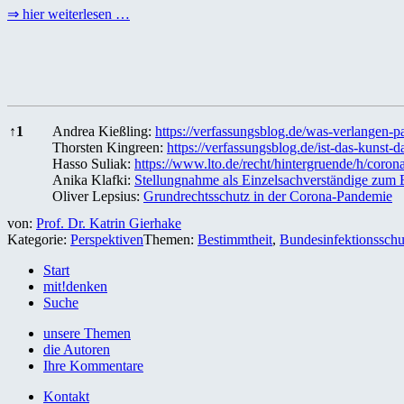
⇒ hier weiterlesen …
References
↑
1
Andrea Kießling:
https://verfassungsblog.de/was-verlangen-p
Thorsten Kingreen:
https://verfassungsblog.de/ist-das-kunst
Hasso Suliak:
https://www.lto.de/recht/hintergruende/h/coro
Anika Klafki:
Stellungnahme als Einzelsachverständige zum E
Oliver Lepsius:
Grundrechtsschutz in der Corona-Pandemie
von:
Prof. Dr. Katrin Gierhake
Kategorie:
Perspektiven
Themen:
Bestimmtheit
,
Bundesinfektionsschu
Start
mit!denken
Suche
unsere Themen
die Autoren
Ihre Kommentare
Kontakt