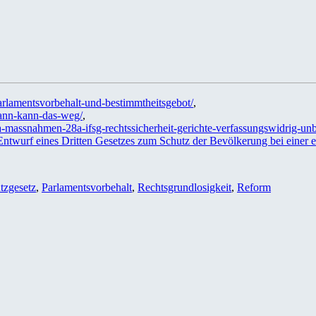
arlamentsvorbehalt-und-bestimmtheitsgebot/
,
-dann-kann-das-weg/
,
na-massnahmen-28a-ifsg-rechtssicherheit-gerichte-verfassungswidrig-u
ntwurf eines Dritten Gesetzes zum Schutz der Bevölkerung bei einer 
tzgesetz
,
Parlamentsvorbehalt
,
Rechtsgrundlosigkeit
,
Reform