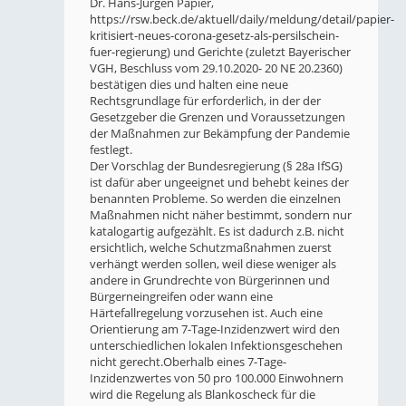
Dr. Hans-Jürgen Papier,
https://rsw.beck.de/aktuell/daily/meldung/detail/papier-
kritisiert-neues-corona-gesetz-als-persilschein-
fuer-regierung
) und Gerichte (zuletzt Bayerischer
VGH, Beschluss vom 29.10.2020- 20 NE 20.2360)
bestätigen dies und halten eine neue
Rechtsgrundlage für erforderlich, in der der
Gesetzgeber die Grenzen und Voraussetzungen
der Maßnahmen zur Bekämpfung der Pandemie
festlegt.
Der Vorschlag der Bundesregierung (§ 28a IfSG)
ist dafür aber ungeeignet und behebt keines der
benannten Probleme. So werden die einzelnen
Maßnahmen nicht näher bestimmt, sondern nur
katalogartig aufgezählt. Es ist dadurch z.B. nicht
ersichtlich, welche Schutzmaßnahmen zuerst
verhängt werden sollen, weil diese weniger als
andere in Grundrechte von Bürgerinnen und
Bürgerneingreifen oder wann eine
Härtefallregelung vorzusehen ist. Auch eine
Orientierung am 7-Tage-Inzidenzwert wird den
unterschiedlichen lokalen Infektionsgeschehen
nicht gerecht.Oberhalb eines 7-Tage-
Inzidenzwertes von 50 pro 100.000 Einwohnern
wird die Regelung als Blankoscheck für die