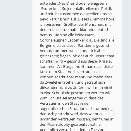
entweder „Nazis“ sind oder wenigstens
„Esoteriker“. So jedenfalls teilen die Politik
und mit ihr zusammen die Medien uns als
Bevölkerung nun auf. Dieses Dilemma höre
ich bei einem Großteil der Menschen, mit
denen ich zu tun habe, klar und deutlich
heraus. Die sind alle keine Nazis,
Coronaleugner, Esoteriker o.ä.. Die sind alle
Bürger, die aus dieser Pandemie gesund
heraus kommen wollen und sich aber
gleichzeitig fragen, ob das auch unser Staat
schaffen wird – gesund aus dieser Krise zu
kommen. Als Bürger hofft man nach dieser
Krise dem Staat noch vertrauen zu
können. Merkt aber mehr und mehr, dass
da Zweifel entstehen und getraut sich
diese aber nicht zu äußern, weil man nicht
in eine Schublade geschoben werden will.
Zum Schluss sei angemerkt, dass das
Vertrauen in den Staat in der
augenblicklichen Situation nicht unbedingt
dadurch gestärkt wird, dass wir nun
jemanden vertrauen müssen, der früher in
der Pharmalobby gearbeitet hat. Ich
persönlich versuche es jeden Tag von