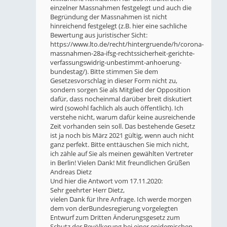
einzelner Massnahmen festgelegt und auch die
Begründung der Massnahmen ist nicht
hinreichend festgelegt (z.B. hier eine sachliche
Bewertung aus juristischer Sicht:
https://www.lto.de/recht/hintergruende/h/corona-
massnahmen-28a-ifsg-rechtssicherheit-gerichte-
verfassungswidrig-unbestimmt-anhoerung-
bundestag/
). Bitte stimmen Sie dem
Gesetzesvorschlag in dieser Form nicht zu,
sondern sorgen Sie als Mitglied der Opposition
dafür, dass nocheinmal darüber breit diskutiert
wird (sowohl fachlich als auch öffentlich). Ich
verstehe nicht, warum dafür keine ausreichende
Zeit vorhanden sein soll. Das bestehende Gesetz
ist ja noch bis März 2021 gültig, wenn auch nicht
ganz perfekt. Bitte enttäuschen Sie mich nicht,
ich zähle auf Sie als meinen gewählten Vertreter
in Berlin! Vielen Dank! Mit freundlichen Grüßen
Andreas Dietz
Und hier die Antwort vom 17.11.2020:
Sehr geehrter Herr Dietz,
vielen Dank für Ihre Anfrage. Ich werde morgen
dem von derBundesregierung vorgelegten
Entwurf zum Dritten Änderungsgesetz zum
Schutz der Bevölkerung bei einer epidemischen