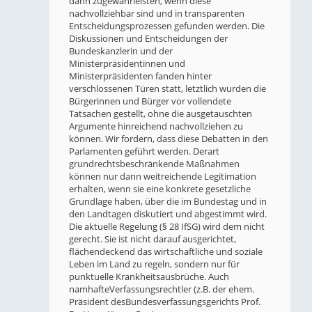
dann zugewährleisten, wenn diese
nachvollziehbar sind und in transparenten
Entscheidungsprozessen gefunden werden. Die
Diskussionen und Entscheidungen der
Bundeskanzlerin und der
Ministerpräsidentinnen und
Ministerpräsidenten fanden hinter
verschlossenen Türen statt, letztlich wurden die
Bürgerinnen und Bürger vor vollendete
Tatsachen gestellt, ohne die ausgetauschten
Argumente hinreichend nachvollziehen zu
können. Wir fordern, dass diese Debatten in den
Parlamenten geführt werden. Derart
grundrechtsbeschränkende Maßnahmen
können nur dann weitreichende Legitimation
erhalten, wenn sie eine konkrete gesetzliche
Grundlage haben, über die im Bundestag und in
den Landtagen diskutiert und abgestimmt wird.
Die aktuelle Regelung (§ 28 IfSG) wird dem nicht
gerecht. Sie ist nicht darauf ausgerichtet,
flächendeckend das wirtschaftliche und soziale
Leben im Land zu regeln, sondern nur für
punktuelle Krankheitsausbrüche. Auch
namhafteVerfassungsrechtler (z.B. der ehem.
Präsident desBundesverfassungsgerichts Prof.