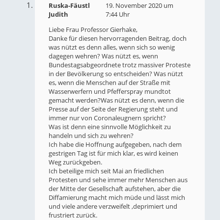
Ruska-Fäustl
19. November 2020 um
Judith
7:44 Uhr
Liebe Frau Professor Gierhake,
Danke für diesen hervorragenden Beitrag, doch
was nützt es denn alles, wenn sich so wenig
dagegen wehren? Was nützt es, wenn
Bundestagsabgeordnete trotz massiver Proteste
in der Bevölkerung so entscheiden? Was nützt
es, wenn die Menschen auf der Straße mit
Wasserwerfern und Pfefferspray mundtot
gemacht werden?Was nützt es denn, wenn die
Presse auf der Seite der Regierung steht und
immer nur von Coronaleugnern spricht?
Was ist denn eine sinnvolle Möglichkeit zu
handeln und sich zu wehren?
Ich habe die Hoffnung aufgegeben, nach dem
gestrigen Tag ist für mich klar, es wird keinen
Weg zurückgeben.
Ich beteilige mich seit Mai an friedlichen
Protesten und sehe immer mehr Menschen aus
der Mitte der Gesellschaft aufstehen, aber die
Diffamierung macht mich müde und lässt mich
und viele andere verzweifelt ,deprimiert und
frustriert zurück.