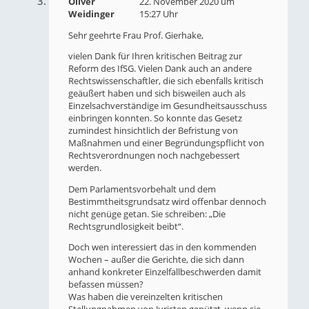
Oliver
22. November 2020 um
Weidinger
15:27 Uhr
Sehr geehrte Frau Prof. Gierhake,
vielen Dank für Ihren kritischen Beitrag zur
Reform des IfSG. Vielen Dank auch an andere
Rechtswissenschaftler, die sich ebenfalls kritisch
geäußert haben und sich bisweilen auch als
Einzelsachverständige im Gesundheitsausschuss
einbringen konnten. So konnte das Gesetz
zumindest hinsichtlich der Befristung von
Maßnahmen und einer Begründungspflicht von
Rechtsverordnungen noch nachgebessert
werden.
Dem Parlamentsvorbehalt und dem
Bestimmtheitsgrundsatz wird offenbar dennoch
nicht genüge getan. Sie schreiben: „Die
Rechtsgrundlosigkeit beibt“.
Doch wen interessiert das in den kommenden
Wochen – außer die Gerichte, die sich dann
anhand konkreter Einzelfallbeschwerden damit
befassen müssen?
Was haben die vereinzelten kritischen