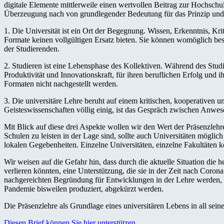
digitale Elemente mittlerweile einen wertvollen Beitrag zur Hochschu
Überzeugung nach von grundlegender Bedeutung für das Prinzip und di
1. Die Universität ist ein Ort der Begegnung. Wissen, Erkenntnis, Kri
Formate keinen vollgültigen Ersatz bieten. Sie können womöglich bes
der Studierenden.
2. Studieren ist eine Lebensphase des Kollektiven. Während des Studium
Produktivität und Innovationskraft, für ihren beruflichen Erfolg und i
Formaten nicht nachgestellt werden.
3. Die universitäre Lehre beruht auf einem kritischen, kooperativen
Geisteswissenschaften völlig einig, ist das Gespräch zwischen Anwesen
Mit Blick auf diese drei Aspekte wollen wir den Wert der Präsenzlehr
Schulen zu leisten in der Lage sind, sollte auch Universitäten möglic
lokalen Gegebenheiten. Einzelne Universitäten, einzelne Fakultäten k
Wir weisen auf die Gefahr hin, dass durch die aktuelle Situation di
verlieren könnten, eine Unterstützung, die sie in der Zeit nach Cor
nachgereichten Begründung für Entwicklungen in der Lehre werden, die
Pandemie bisweilen produziert, abgekürzt werden.
Die Präsenzlehre als Grundlage eines universitären Lebens in all seine
Diesen Brief können Sie hier unterstützen