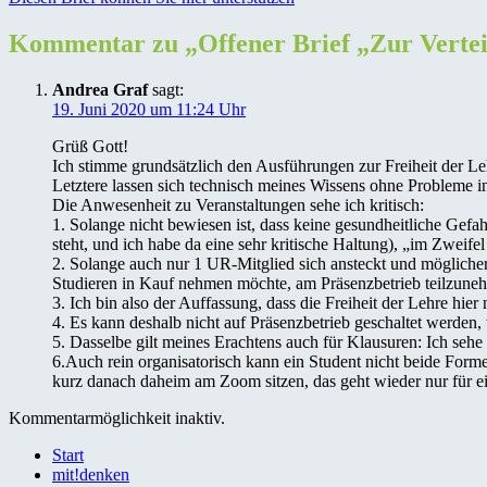
Kommentar zu „
Offener Brief „Zur Verte
Andrea Graf
sagt:
19. Juni 2020 um 11:24 Uhr
Grüß Gott!
Ich stimme grundsätzlich den Ausführungen zur Freiheit der L
Letztere lassen sich technisch meines Wissens ohne Probleme i
Die Anwesenheit zu Veranstaltungen sehe ich kritisch:
1. Solange nicht bewiesen ist, dass keine gesundheitliche Ge
steht, und ich habe da eine sehr kritische Haltung), „im Zweif
2. Solange auch nur 1 UR-Mitglied sich ansteckt und mögliche
Studieren in Kauf nehmen möchte, am Präsenzbetrieb teilzune
3. Ich bin also der Auffassung, dass die Freiheit der Lehre hi
4. Es kann deshalb nicht auf Präsenzbetrieb geschaltet werden,
5. Dasselbe gilt meines Erachtens auch für Klausuren: Ich sehe e
6.Auch rein organisatorisch kann ein Student nicht beide Form
kurz danach daheim am Zoom sitzen, das geht wieder nur für ein
Kommentarmöglichkeit inaktiv.
Start
mit!denken