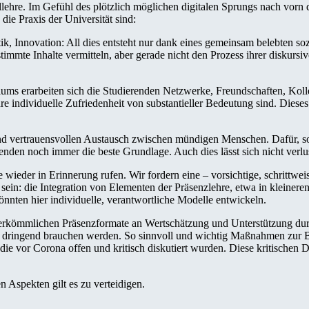
llehre. Im Gefühl des plötzlich möglichen digitalen Sprungs nach vorn 
e Praxis der Universität sind:
tik, Innovation: All dies entsteht nur dank eines gemeinsam belebten s
timmte Inhalte vermitteln, aber gerade nicht den Prozess ihrer diskurs
s erarbeiten sich die Studierenden Netzwerke, Freundschaften, Kollegial
hre individuelle Zufriedenheit von substantieller Bedeutung sind. Diese
 und vertrauensvollen Austausch zwischen mündigen Menschen. Dafür, so
den noch immer die beste Grundlage. Auch dies lässt sich nicht verlust
e wieder in Erinnerung rufen. Wir fordern eine – vorsichtige, schrittw
h sein: die Integration von Elementen der Präsenzlehre, etwa in kleiner
önnten hier individuelle, verantwortliche Modelle entwickeln.
e herkömmlichen Präsenzformate an Wertschätzung und Unterstützung dur
ona dringend brauchen werden. So sinnvoll und wichtig Maßnahmen zur B
 vor Corona offen und kritisch diskutiert wurden. Diese kritischen De
n Aspekten gilt es zu verteidigen.