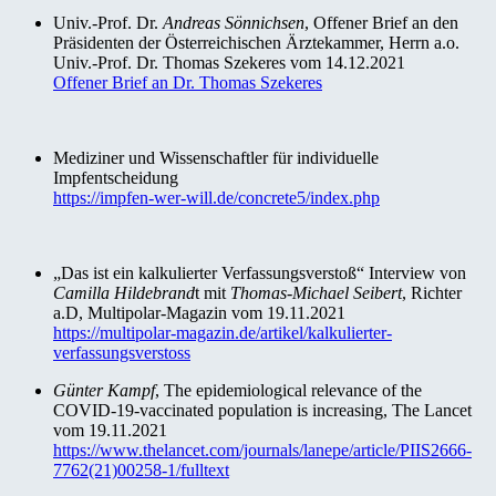
Univ.-Prof. Dr.
Andreas Sönnichsen
, Offener Brief an den
Präsidenten der Österreichischen Ärztekammer, Herrn a.o.
Univ.-Prof. Dr. Thomas Szekeres vom 14.12.2021
Offener Brief an Dr. Thomas Szekeres
Mediziner und Wissenschaftler für individuelle
Impfentscheidung
https://impfen-wer-will.de/concrete5/index.php
„Das ist ein kalkulierter Verfassungsverstoß“ Interview von
Camilla Hildebrand
t mit
Thomas-Michael Seibert
, Richter
a.D, Multipolar-Magazin vom 19.11.2021
https://multipolar-magazin.de/artikel/kalkulierter-
verfassungsverstoss
Günter Kampf
, The epidemiological relevance of the
COVID-19-vaccinated population is increasing, The Lancet
vom 19.11.2021
https://www.thelancet.com/journals/lanepe/article/PIIS2666-
7762(21)00258-1/fulltext