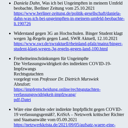
Daniela Dahn,
Was ich bei Ungeimpften in meinem Umfeld
beobachte, Berliner Zeitung vom 25.10.2021
https://www.berliner-zeitung.de/politik-gesellschaft/daniela-
dahn-was-ich-bei-ungeimpften-in-meinem-umfeld-beobachte-
li.190726
Widerstand gegen 3G an Hochschulen. Binger Student klagt
wegen 3g-Regeln gegen Land, SWR Aktuell, 12.10.2021
https://www.swr.de/swraktuell/rheinland-pfalz/mainz/binger-
student-klagt-wegen-3g-regeln-gegen-land-100.html
Freiheitseinschränkungen für Ungeimpfte
Die Verfassungswidrigkeit des indirekten COVID-19-
Impfzwangs
Rechtsgutachten
vorgelegt von
Professor Dr. Dietrich Murswiek
Abrufort:
https://impfentscheidung.online/rechtsgutachten-
verfassungswidrigkeit-impfzwang/
pdf-Datei
Wäre eine direkte oder indirekte Impfpflicht gegen COVID-
19 verfassungsgemäß?, KriStA – Netzwerk kritischer Richter
und Staatsanwälte vom 05.09.2021
https://netzwerkkrista.de/2021/09/05/aufsatz-waere-eine-