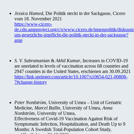
Jessica Hamed
, Die Politik steckt in der Sackgasse, Cicero
vom 18. November 2021
https://www-cicero-
de.cdn.ampproject.org/c/s/www.cicero.de/innenpolitik/diskussi
um-gesetzliche-impflicht-die-politik-steckt-in-der-sackgasse?
amp
S. V. Subramanian
&
Akhil Kumar
, Increases in COVID-19
are unrelated to levels of vaccination across 68 countries and
2947 counties in the United States, erschienen am 30.09.2021
https://link.springer.com/article/10.1007/s10654-021-00808-
7#change-history
Peter Nordström
, University of Umea – Unit of Geriatric
Medicine,
Marcel Ballin,
University of Umea,
Anna
Nordström
, University of Umea,
Effectiveness of Covid-19 Vaccination Against Risk of
Symptomatic Infection, Hospitalization, and Death Up to 9
Months: A Swedish Total-Population Cohort Study,