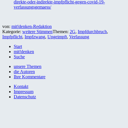
direkte-oder-indirekte-impfpflicht-gegen-covid-19-
verfassungsgemaess/
von:
mit!denken-Redaktion
Kategorie:
weitere Stimmen
Themen:
2G
,
Impfdurchbruch
,
Impfpflicht
,
Impfzwang
,
Ungeimpft
,
Verfassung
Start
mit!denken
Suche
unsere Themen
die Autoren
Ihre Kommentare
Kontakt
Impressum
Datenschutz