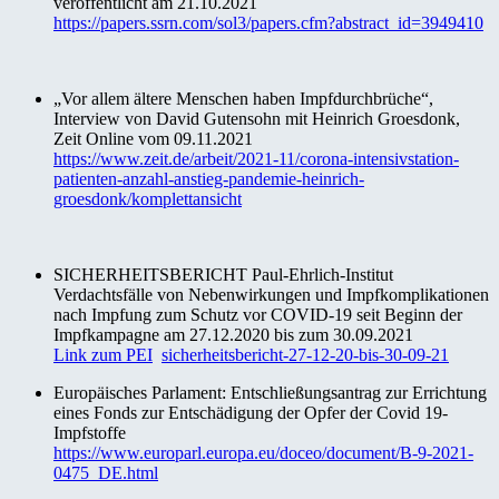
veröffentlicht am 21.10.2021
https://papers.ssrn.com/sol3/papers.cfm?abstract_id=3949410
„Vor allem ältere Menschen haben Impfdurchbrüche“,
Interview von David Gutensohn mit Heinrich Groesdonk,
Zeit Online vom 09.11.2021
https://www.zeit.de/arbeit/2021-11/corona-intensivstation-
patienten-anzahl-anstieg-pandemie-heinrich-
groesdonk/komplettansicht
SICHERHEITSBERICHT Paul-Ehrlich-Institut
Verdachtsfälle von Nebenwirkungen und Impfkomplikationen
nach Impfung zum Schutz vor COVID-19 seit Beginn der
Impfkampagne am 27.12.2020 bis zum 30.09.2021
Link zum PEI
sicherheitsbericht-27-12-20-bis-30-09-21
Europäisches Parlament: Entschließungsantrag zur Errichtung
eines Fonds zur Entschädigung der Opfer der Covid 19-
Impfstoffe
https://www.europarl.europa.eu/doceo/document/B-9-2021-
0475_DE.html