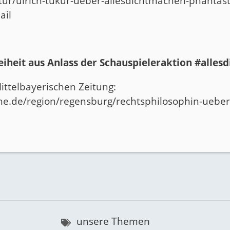
ultur/ulrich-tukur-ueber-allesdichtmachen-phantas
ail
iheit aus Anlass der Schauspieleraktion #alles
ittelbayerischen Zeitung:
che.de/region/regensburg/rechtsphilosophin-ueber
unsere Themen