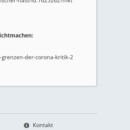
tischer-hass-ld.1625262?mkt
dichtmachen:
-grenzen-der-corona-kritik-2
Kontakt