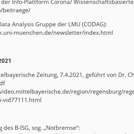
 der Info-Plattform Corona/ Wissenschaftsbasiert
o/beitraege/
- Data Analysis Gruppe der LMU (CODAG):
tik.uni-muenchen.de/newsletter/index.html
 2021
elbayerische Zeitung, 7.4.2021, geführt von Dr. Ch
df
/video.mittelbayerische.de/region/regensburg/reg
5-vid77111.html
 des B-ISG, sog. „Notbremse“: