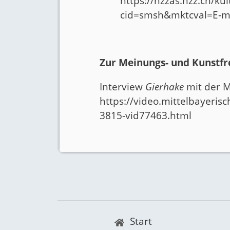
https://nzzas.nzz.ch/k
cid=smsh&mktcval=E-m
Zur Meinungs- und Kunstfre
Interview
Gierhake
mit der M
https://video.mittelbayeris
3815-vid77463.html
Start