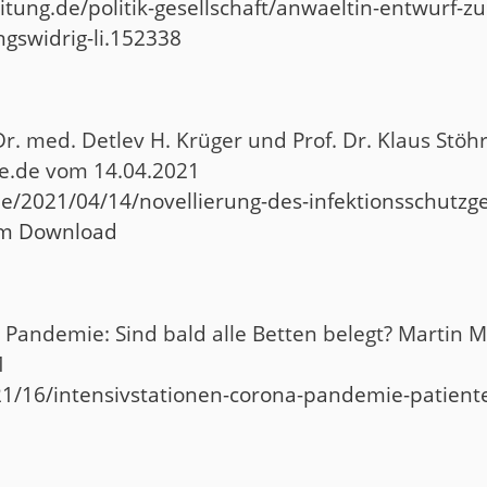
itung.de/politik-gesellschaft/anwaeltin-entwurf-z
gswidrig-li.152338
 Dr. med. Detlev H. Krüger und Prof. Dr. Klaus Stö
gie.de vom 14.04.2021
.de/2021/04/14/novellierung-des-infektionsschutzg
zum Download
r Pandemie: Sind bald alle Betten belegt? Martin M
1
21/16/intensivstationen-corona-pandemie-patiente